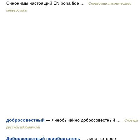
Синонимы настоящий EN bona fide …
Справочник технического
переводчика
добросовестный
— • необычайно добросовестный …
Словарь
русской идиоматики
Добросовестный приобретатель
— лицо, которое