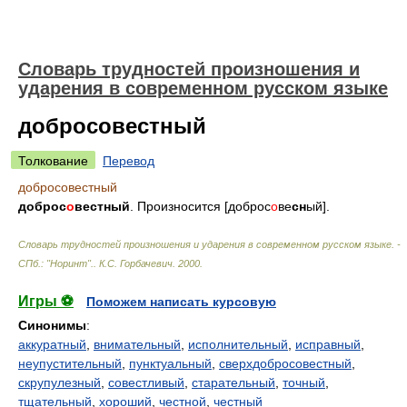
Словарь трудностей произношения и
ударения в современном русском языке
добросовестный
Толкование
Перевод
добросовестный
доброс
о
вестный
. Произносится [доброс
о
ве
сн
ый].
Словарь трудностей произношения и ударения в современном русском языке. -
СПб.: "Норинт".
.
К.С. Горбачевич
.
2000
.
Игры ⚽
Поможем написать курсовую
Синонимы
:
аккуратный
,
внимательный
,
исполнительный
,
исправный
,
неупустительный
,
пунктуальный
,
сверхдобросовестный
,
скрупулезный
,
совестливый
,
старательный
,
точный
,
тщательный
,
хороший
,
честной
,
честный